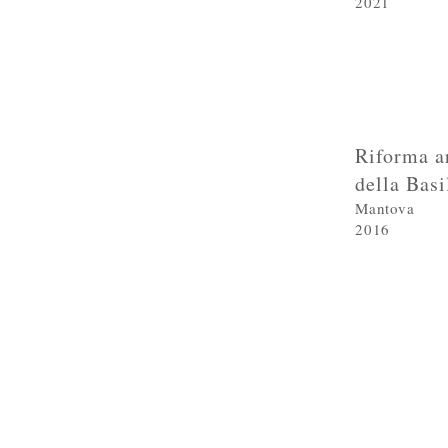
2021
Riforma
ar
della Basi
Mantova
2016